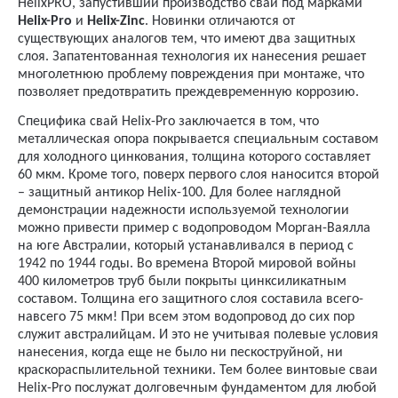
HelixPRO, запустивший производство свай под марками
Helix-Pro
и
Helix-Zinc
. Новинки отличаются от
существующих аналогов тем, что имеют два защитных
слоя. Запатентованная технология их нанесения решает
многолетнюю проблему повреждения при монтаже, что
позволяет предотвратить преждевременную коррозию.
Специфика свай Helix-Pro заключается в том, что
металлическая опора покрывается специальным составом
для холодного цинкования, толщина которого составляет
60 мкм. Кроме того, поверх первого слоя наносится второй
– защитный антикор Helix-100. Для более наглядной
демонстрации надежности используемой технологии
можно привести пример с водопроводом Морган-Ваялла
на юге Австралии, который устанавливался в период с
1942 по 1944 годы. Во времена Второй мировой войны
400 километров труб были покрыты цинксиликатным
составом. Толщина его защитного слоя составила всего-
навсего 75 мкм! При всем этом водопровод до сих пор
служит австралийцам. И это не учитывая полевые условия
нанесения, когда еще не было ни пескоструйной, ни
краскораспылительной техники. Тем более винтовые сваи
Helix-Pro послужат долговечным фундаментом для любой