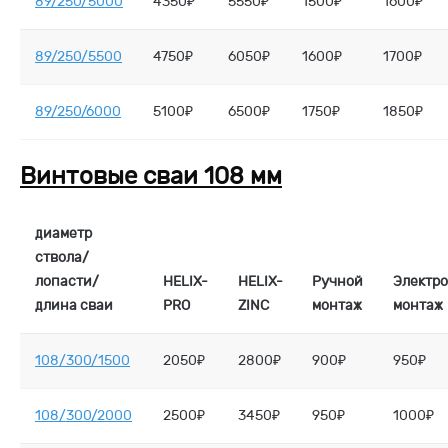
89/250/5000
4350₽
5550₽
1500₽
1600₽
89/250/5500
4750₽
6050₽
1600₽
1700₽
89/250/6000
5100₽
6500₽
1750₽
1850₽
Винтовые сваи 108 мм
диаметр
ствола/
лопасти/
HELIX-
HELIX-
Ручной
Электр
длина сваи
PRO
ZINC
монтаж
монтаж
108/300/1500
2050₽
2800₽
900₽
950₽
108/300/2000
2500₽
3450₽
950₽
1000₽