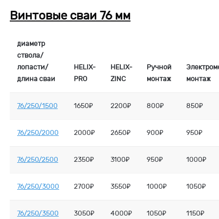
Винтовые сваи 76 мм
диаметр
ствола/
лопасти/
HELIX-
HELIX-
Ручной
Электром
длина сваи
PRO
ZINC
монтаж
монтаж
76/250/1500
1650₽
2200₽
800₽
850₽
76/250/2000
2000₽
2650₽
900₽
950₽
76/250/2500
2350₽
3100₽
950₽
1000₽
76/250/3000
2700₽
3550₽
1000₽
1050₽
76/250/3500
3050₽
4000₽
1050₽
1150₽