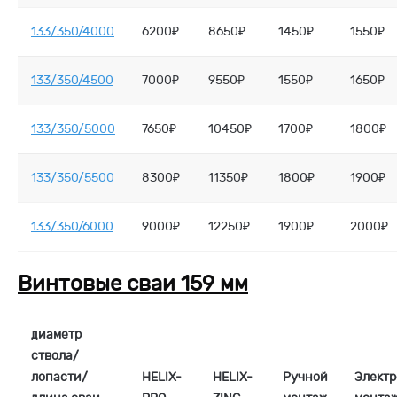
133/350/4000
6200₽
8650₽
1450₽
1550₽
133/350/4500
7000₽
9550₽
1550₽
1650₽
133/350/5000
7650₽
10450₽
1700₽
1800₽
133/350/5500
8300₽
11350₽
1800₽
1900₽
133/350/6000
9000₽
12250₽
1900₽
2000₽
Винтовые сваи 159 мм
диаметр
ствола/
лопасти/
HELIX-
HELIX-
Ручной
Элект