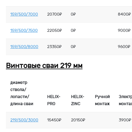
159/500/7000
20700₽
0₽
8400₽
159/500/7500
22050₽
0₽
9000₽
159/500/8000
23350₽
0₽
9600₽
Винтовые сваи 219 мм
диаметр
ствола/
лопасти/
HELIX-
HELIX-
Ручной
Элект
длина сваи
PRO
ZINC
монтаж
монта
219/500/3000
15450₽
20150₽
3900₽