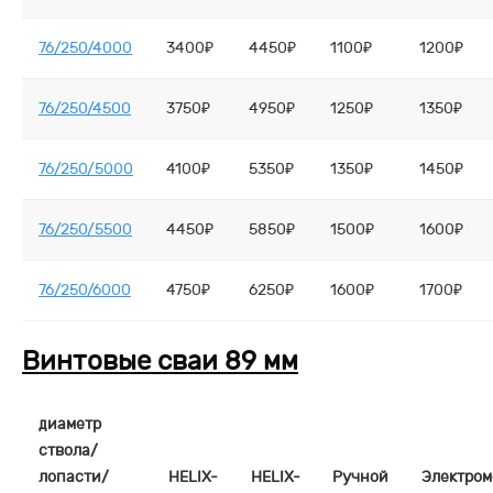
76/250/4000
3400₽
4450₽
1100₽
1200₽
76/250/4500
3750₽
4950₽
1250₽
1350₽
76/250/5000
4100₽
5350₽
1350₽
1450₽
76/250/5500
4450₽
5850₽
1500₽
1600₽
76/250/6000
4750₽
6250₽
1600₽
1700₽
Винтовые сваи 89 мм
диаметр
ствола/
лопасти/
HELIX-
HELIX-
Ручной
Электро