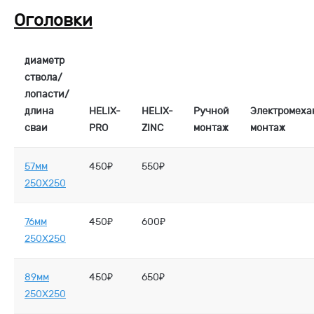
Оголовки
диаметр
ствола/
лопасти/
длина
HELIX-
HELIX-
Ручной
Электромеха
сваи
PRO
ZINC
монтаж
монтаж
57мм
450₽
550₽
250X250
76мм
450₽
600₽
250X250
89мм
450₽
650₽
250X250