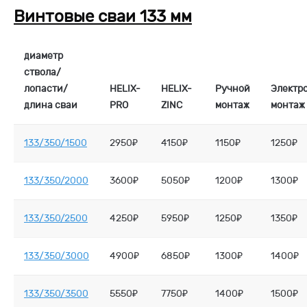
Винтовые сваи 133 мм
диаметр
ствола/
лопасти/
HELIX-
HELIX-
Ручной
Электр
длина сваи
PRO
ZINC
монтаж
монтаж
133/350/1500
2950₽
4150₽
1150₽
1250₽
133/350/2000
3600₽
5050₽
1200₽
1300₽
133/350/2500
4250₽
5950₽
1250₽
1350₽
133/350/3000
4900₽
6850₽
1300₽
1400₽
133/350/3500
5550₽
7750₽
1400₽
1500₽