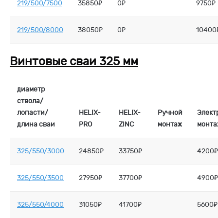
219/500/7500
35850₽
0₽
9750₽
219/500/8000
38050₽
0₽
10400
Винтовые сваи 325 мм
диаметр
ствола/
лопасти/
HELIX-
HELIX-
Ручной
Элект
длина сваи
PRO
ZINC
монтаж
монта
325/550/3000
24850₽
33750₽
4200₽
325/550/3500
27950₽
37700₽
4900₽
325/550/4000
31050₽
41700₽
5600₽