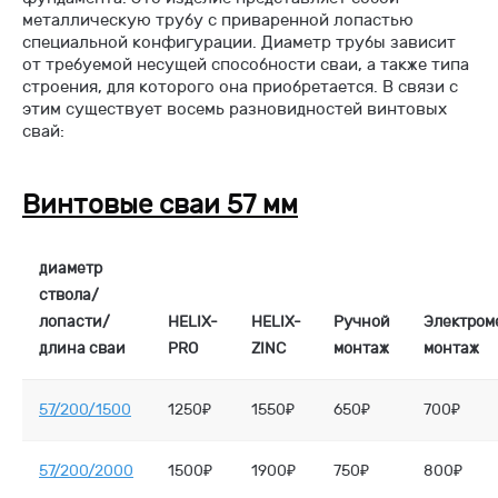
металлическую трубу с приваренной лопастью
специальной конфигурации. Диаметр трубы зависит
от требуемой несущей способности сваи, а также типа
строения, для которого она приобретается. В связи с
этим существует восемь разновидностей винтовых
свай:
Винтовые сваи 57 мм
диаметр
ствола/
лопасти/
HELIX-
HELIX-
Ручной
Электром
длина сваи
PRO
ZINC
монтаж
монтаж
57/200/1500
1250₽
1550₽
650₽
700₽
57/200/2000
1500₽
1900₽
750₽
800₽