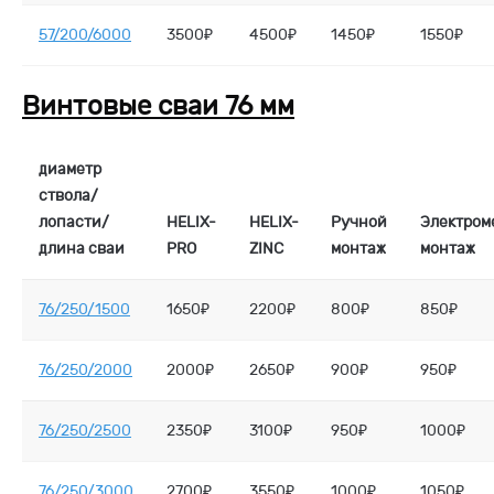
57/200/6000
3500₽
4500₽
1450₽
1550₽
Винтовые сваи 76 мм
диаметр
ствола/
лопасти/
HELIX-
HELIX-
Ручной
Электром
длина сваи
PRO
ZINC
монтаж
монтаж
76/250/1500
1650₽
2200₽
800₽
850₽
76/250/2000
2000₽
2650₽
900₽
950₽
76/250/2500
2350₽
3100₽
950₽
1000₽
76/250/3000
2700₽
3550₽
1000₽
1050₽