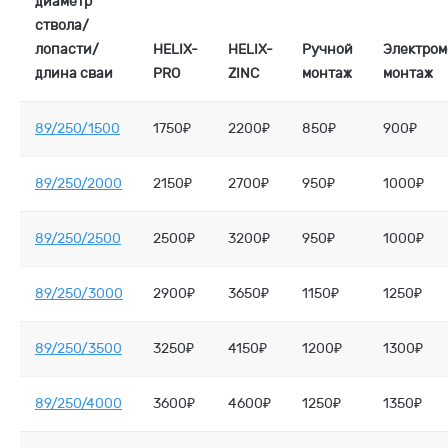
диаметр
ствола/
лопасти/
HELIX-
HELIX-
Ручной
Электро
длина сваи
PRO
ZINC
монтаж
монтаж
89/250/1500
1750₽
2200₽
850₽
900₽
89/250/2000
2150₽
2700₽
950₽
1000₽
89/250/2500
2500₽
3200₽
950₽
1000₽
89/250/3000
2900₽
3650₽
1150₽
1250₽
89/250/3500
3250₽
4150₽
1200₽
1300₽
89/250/4000
3600₽
4600₽
1250₽
1350₽