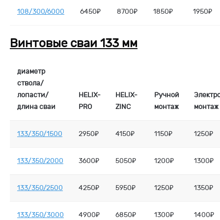
108/300/6000
6450₽
8700₽
1850₽
1950₽
Винтовые сваи 133 мм
диаметр
ствола/
лопасти/
HELIX-
HELIX-
Ручной
Электр
длина сваи
PRO
ZINC
монтаж
монтаж
133/350/1500
2950₽
4150₽
1150₽
1250₽
133/350/2000
3600₽
5050₽
1200₽
1300₽
133/350/2500
4250₽
5950₽
1250₽
1350₽
133/350/3000
4900₽
6850₽
1300₽
1400₽