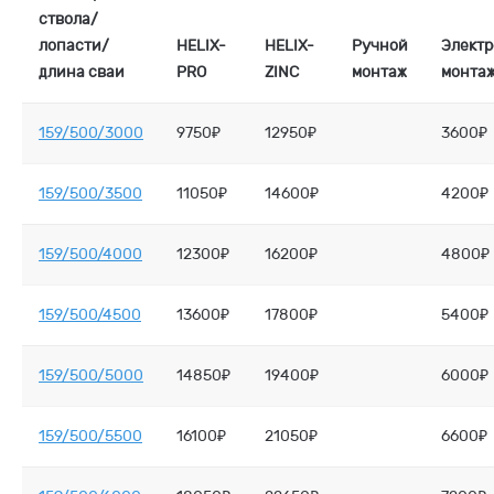
ствола/
лопасти/
HELIX-
HELIX-
Ручной
Элект
длина сваи
PRO
ZINC
монтаж
монта
159/500/3000
9750₽
12950₽
3600₽
159/500/3500
11050₽
14600₽
4200₽
159/500/4000
12300₽
16200₽
4800₽
159/500/4500
13600₽
17800₽
5400₽
159/500/5000
14850₽
19400₽
6000₽
159/500/5500
16100₽
21050₽
6600₽