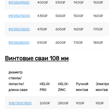
89/250/4500
4000₽
5100₽
1400₽
1500₽
89/250/5000
4350₽
5550₽
1500₽
1600₽
89/250/5500
4750₽
6050₽
1600₽
1700₽
89/250/6000
5100₽
6500₽
1750₽
1850₽
Винтовые сваи 108 мм
диаметр
ствола/
лопасти/
HELIX-
HELIX-
Ручной
Электр
длина сваи
PRO
ZINC
монтаж
монтаж
108/300/1500
2050₽
2800₽
900₽
950₽