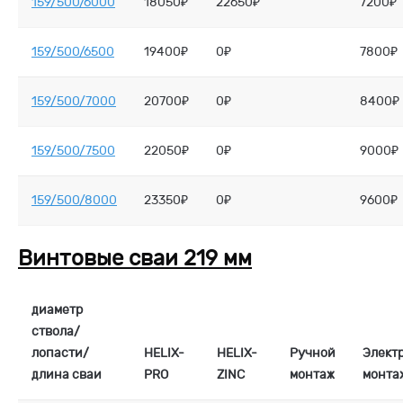
159/500/6000
18050₽
22650₽
7200₽
159/500/6500
19400₽
0₽
7800₽
159/500/7000
20700₽
0₽
8400₽
159/500/7500
22050₽
0₽
9000₽
159/500/8000
23350₽
0₽
9600₽
Винтовые сваи 219 мм
диаметр
ствола/
лопасти/
HELIX-
HELIX-
Ручной
Элект
длина сваи
PRO
ZINC
монтаж
монта