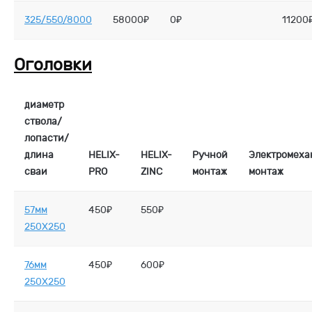
325/550/8000
58000₽
0₽
11200
Оголовки
диаметр
ствола/
лопасти/
длина
HELIX-
HELIX-
Ручной
Электромеха
сваи
PRO
ZINC
монтаж
монтаж
57мм
450₽
550₽
250X250
76мм
450₽
600₽
250X250