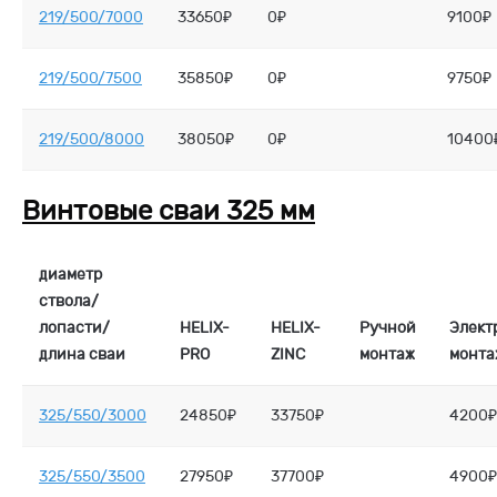
219/500/7000
33650₽
0₽
9100₽
219/500/7500
35850₽
0₽
9750₽
219/500/8000
38050₽
0₽
10400
Винтовые сваи 325 мм
диаметр
ствола/
лопасти/
HELIX-
HELIX-
Ручной
Элект
длина сваи
PRO
ZINC
монтаж
монта
325/550/3000
24850₽
33750₽
4200₽
325/550/3500
27950₽
37700₽
4900₽