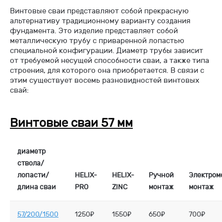
Винтовые сваи представляют собой прекрасную
альтернативу традиционному варианту создания
фундамента. Это изделие представляет собой
металлическую трубу с приваренной лопастью
специальной конфигурации. Диаметр трубы зависит
от требуемой несущей способности сваи, а также типа
строения, для которого она приобретается. В связи с
этим существует восемь разновидностей винтовых
свай:
Винтовые сваи 57 мм
диаметр
ствола/
лопасти/
HELIX-
HELIX-
Ручной
Электром
длина сваи
PRO
ZINC
монтаж
монтаж
57/200/1500
1250₽
1550₽
650₽
700₽