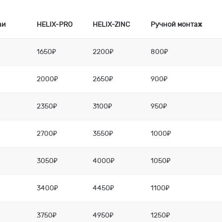
аи
HELIX-PRO
HELIX-ZINC
Ручной монтаж
1650₽
2200₽
800₽
2000₽
2650₽
900₽
2350₽
3100₽
950₽
2700₽
3550₽
1000₽
3050₽
4000₽
1050₽
3400₽
4450₽
1100₽
3750₽
4950₽
1250₽