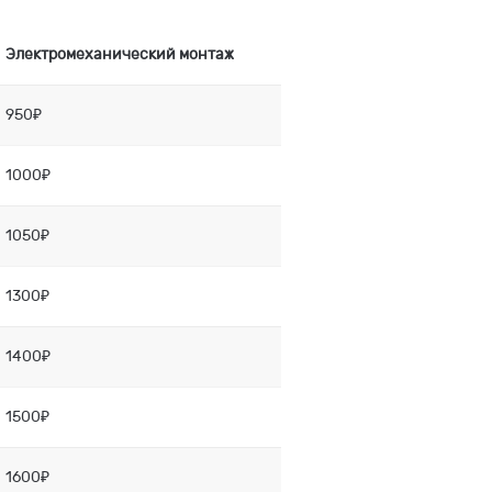
Электромеханический монтаж
950₽
1000₽
1050₽
1300₽
1400₽
1500₽
1600₽