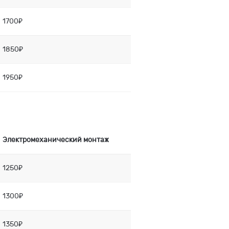
1700₽
1850₽
1950₽
Электромеханический монтаж
1250₽
1300₽
1350₽