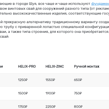
ающие в городе Шуя, все чаще и чаще используют
фундамен
твом винтовых свай для сооружений разного типа (от рекла
ительно высококачественные изделия, соответствующие гос
й прекрасную альтернативу традиционному варианту созда
ю трубу с приваренной лопастью специальной конфигураци
аи, а также типа строения, для которого она приобретается.
свай:
аи
HELIX-PRO
HELIX-ZINC
Ручной монтаж
1250₽
1550₽
650₽
1500₽
1900₽
750₽
1750₽
2250₽
800₽