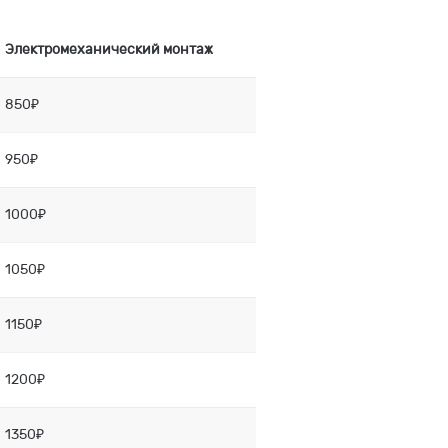
Электромеханический монтаж
850₽
950₽
1000₽
1050₽
1150₽
1200₽
1350₽